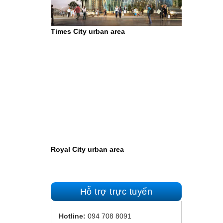
Times City urban area
Royal City urban area
Hỗ trợ trực tuyến
Hotline:
094 708 8091