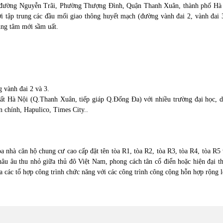
2A đường Nguyễn Trãi, Phường Thượng Đình, Quận Thanh Xuân, thành phố Hà 
ơi tập trung các đầu mối giao thông huyết mạch (đường vành đai 2, vành đai 3
ung tâm mới sầm uất.
 vành đai 2 và 3.
ất Hà Nội (Q.Thanh Xuân, tiếp giáp Q.Đống Đa) với nhiều trường đại học, dâ
 chính, Hapulico, Times City..
a nhà căn hộ chung cư cao cấp đặt tên tòa R1, tòa R2, tòa R3, tòa R4, tòa R5
châu âu thu nhỏ giữa thủ đô Việt Nam, phong cách tân cổ điển hoặc hiện đại 
 các tổ hợp công trình chức năng với các công trình công cộng hỗn hợp rộng l