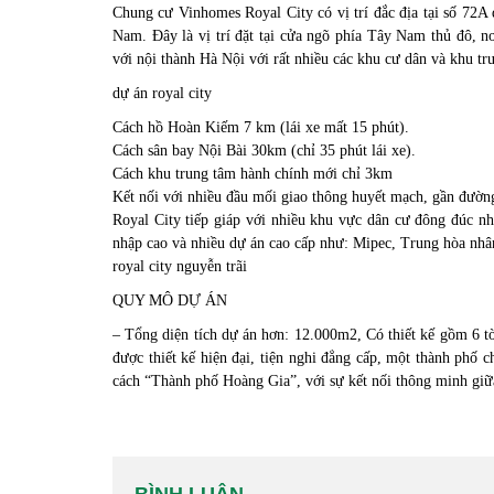
Chung cư Vinhomes Royal City có vị trí đắc địa tại số 7
Nam. Đây là vị trí đặt tại cửa ngõ phía Tây Nam thủ đô, n
với nội thành Hà Nội với rất nhiều các khu cư dân và khu tr
dự án royal city
Cách hồ Hoàn Kiếm 7 km (lái xe mất 15 phút).
Cách sân bay Nội Bài 30km (chỉ 35 phút lái xe).
Cách khu trung tâm hành chính mới chỉ 3km
Kết nối với nhiều đầu mối giao thông huyết mạch, gần đường
Royal City tiếp giáp với nhiều khu vực dân cư đông đúc nh
nhập cao và nhiều dự án cao cấp như: Mipec, Trung hòa nhân
royal city nguyễn trãi
QUY MÔ DỰ ÁN
– Tổng diện tích dự án hơn: 12.000m2, Có thiết kế gồm 6 tò
được thiết kế hiện đại, tiện nghi đẳng cấp, một thành phố 
cách “Thành phố Hoàng Gia”, với sự kết nối thông minh giữa