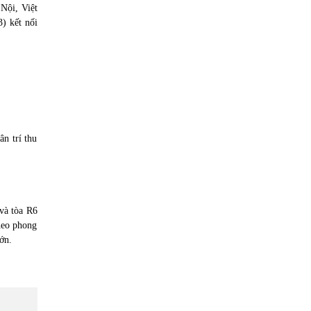
Nội, Việt
) kết nối
n trí thu
 và tòa R6
theo phong
ớn.